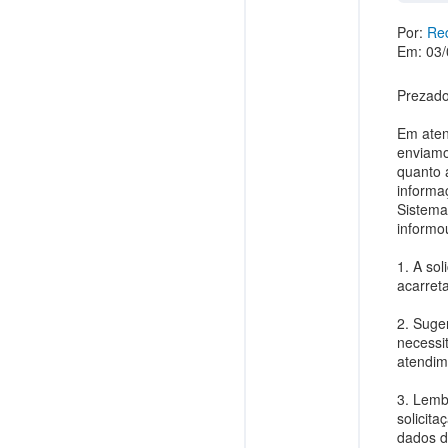
Por:
Red
Em: 03/
Prezado
Em aten
enviamo
quanto 
informa
Sistema
informo
1. A sol
acarret
2. Suge
necessi
atendim
3. Lemb
solicit
dados d