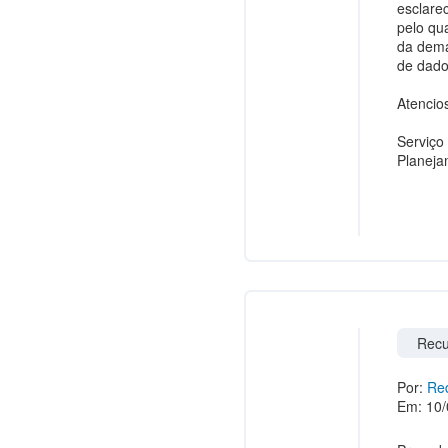
esclare
pelo qu
da dema
de dado
Atencio
Serviço
Planeja
Recu
Por:
Red
Em: 10/