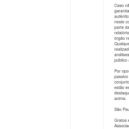
Caso nã
garantia
autênti
neste c
parte d
relatóri
órgão r
Qualque
realiza
análise
público
Por opo
passivo 
conjunt
estão e
destaqu
acima.
São Pau
Gratos 
Associa