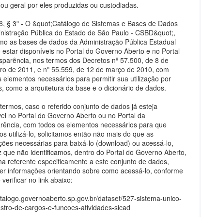
o ou geral por eles produzidas ou custodiadas.
26, § 3º - O &quot;Catálogo de Sistemas e Bases de Dados
nistração Pública do Estado de São Paulo - CSBD&quot;,
o as bases de dados da Administração Pública Estadual
 estar disponíveis no Portal do Governo Aberto e no Portal
sparência, nos termos dos Decretos nº 57.500, de 8 de
o de 2011, e nº 55.559, de 12 de março de 2010, com
s elementos necessários para permitir sua utilização por
os, como a arquitetura da base e o dicionário de dados.
termos, caso o referido conjunto de dados já esteja
vel no Portal do Governo Aberto ou no Portal da
rência, com todos os elementos necessários para que
s utilizá-lo, solicitamos então não mais do que as
ções necessárias para baixá-lo (download) ou acessá-lo,
 que não identificamos, dentro do Portal do Governo Aberto,
na referente especificamente a este conjunto de dados,
er informações orientando sobre como acessá-lo, conforme
verificar no link abaixo:
catalogo.governoaberto.sp.gov.br/dataset/527-sistema-unico-
stro-de-cargos-e-funcoes-atividades-sicad