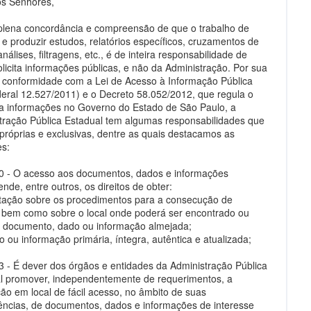
s Senhores,
lena concordância e compreensão de que o trabalho de
 e produzir estudos, relatórios específicos, cruzamentos de
nálises, filtragens, etc., é de inteira responsabilidade de
licita informações públicas, e não da Administração. Por sua
 conformidade com a Lei de Acesso à Informação Pública
deral 12.527/2011) e o Decreto 58.052/2012, que regula o
a informações no Governo do Estado de São Paulo, a
tração Pública Estadual tem algumas responsabilidades que
 próprias e exclusivas, dentre as quais destacamos as
es:
10 - O acesso aos documentos, dados e informações
nde, entre outros, os direitos de obter:
entação sobre os procedimentos para a consecução de
 bem como sobre o local onde poderá ser encontrado ou
o documento, dado ou informação almejada;
o ou informação primária, íntegra, autêntica e atualizada;
23 - É dever dos órgãos e entidades da Administração Pública
l promover, independentemente de requerimentos, a
ção em local de fácil acesso, no âmbito de suas
ncias, de documentos, dados e informações de interesse