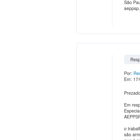
São Pa
aeppsp.
Resp
Por:
Red
Em: 17/
Prezado
Em resp
Especia
AEPPSP 
o traba
são arm