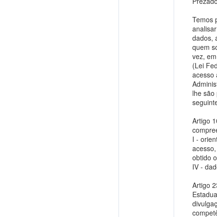
Prezado
Temos p
analisar
dados, a
quem so
vez, em
(Lei Fe
acesso 
Adminis
lhe são
seguint
Artigo 
compree
I - ori
acesso,
obtido 
IV - dad
Artigo 
Estadua
divulga
competê