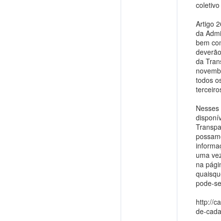
coletiv
Artigo 
da Admi
bem com
deverão
da Tran
novembr
todos o
terceir
Nesses 
disponí
Transpa
possamo
informa
uma vez
na pági
quaisqu
pode-se 
http://
de-cada