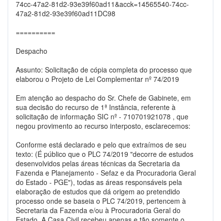
74cc-47a2-81d2-93e39f60ad11&acck=14565540-74cc-
47a2-81d2-93e39f60ad11DC98
==========
Despacho
Assunto: Solicitação de cópia completa do processo que
elaborou o Projeto de Lei Complementar nº 74/2019
Em atenção ao despacho do Sr. Chefe de Gabinete, em
sua decisão do recurso de 1ª Instância, referente à
solicitação de informação SIC nº - 710701921078 , que
negou provimento ao recurso interposto, esclarecemos:
Conforme está declarado e pelo que extraímos de seu
texto: (É público que o PLC 74/2019 "decorre de estudos
desenvolvidos pelas áreas técnicas da Secretaria da
Fazenda e Planejamento - Sefaz e da Procuradoria Geral
do Estado - PGE"), todas as áreas responsáveis pela
elaboração de estudos que dá origem ao pretendido
processo onde se baseia o PLC 74/2019, pertencem à
Secretaria da Fazenda e/ou à Procuradoria Geral do
Estado. A Casa Civil recebeu apenas e tão somente o