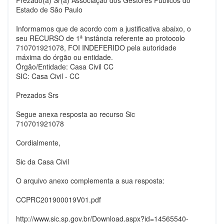
Prezado(a) Sr(a) Associação dos Gestores Públicos do
Estado de São Paulo
Informamos que de acordo com a justificativa abaixo, o
seu RECURSO de 1ª instância referente ao protocolo
710701921078, FOI INDEFERIDO pela autoridade
máxima do órgão ou entidade.
Órgão/Entidade: Casa Civil CC
SIC: Casa Civil - CC
Prezados Srs
Segue anexa resposta ao recurso Sic
710701921078
Cordialmente,
Sic da Casa Civil
O arquivo anexo complementa a sua resposta:
CCPRC201900019V01.pdf
http://www.sic.sp.gov.br/Download.aspx?id=14565540-