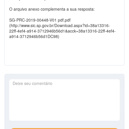
O arquivo anexo complementa a sua resposta:
SG-PRC-2019-00448-V01 pdf.pdf
(http://www.sic.sp.gov.br/Download.aspx?id=38a13316-
22ff-4ef4-a914-3712946b56d1&acck=38a13316-22ff-4ef4-
a914-3712946b56d1DC98)