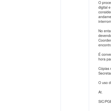
O proce
digital 
conside
andamen
interro
No enta
devendo
Coorden
encontr
É conve
hora pa
Cópias 
Secreta
O uso d
At.
SIC/PG