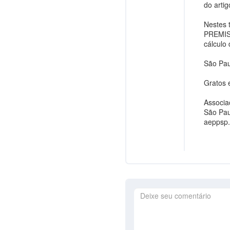
do arti
Nestes 
PREMISS
cálculo 
São Pau
Gratos 
Associa
São Pau
aeppsp.