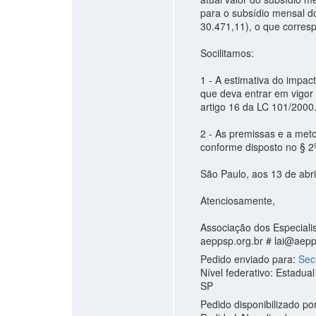
para o subsídio mensal d
30.471,11), o que corre
Socilitamos:
1 - A estimativa do impac
que deva entrar em vigor 
artigo 16 da LC 101/2000
2 - As premissas e a metod
conforme disposto no § 2º
São Paulo, aos 13 de abri
Atenciosamente,
Associação dos Especiali
aeppsp.org.br #
lai@aepp
Pedido enviado para:
Sec
Nível federativo: Estadual
SP
Pedido disponibilizado po