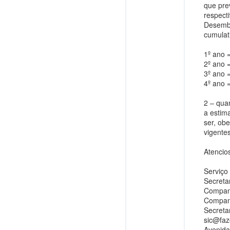
que pre
respect
Desemba
cumulat
1º ano 
2º ano 
3º ano 
4º ano 
2 – qua
a estim
ser, ob
vigentes
Atencio
Serviço
Secreta
Companh
Companh
Secreta
sic@faz
Avenida