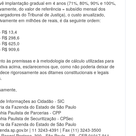
vê implantação gradual em 4 anos (71%, 80%, 90% e 100%,
ivamente, do valor de referência = subsídio mensal dos
rgadores do Tribunal de Justiça), o custo anualizado,
ivamente em milhões de reais, é da seguinte ordem:
= R$ 13,4
= R$ 298,6
= R$ 625,0
= R$ 909,6
nto às premissas e à metodologia de cálculo utilizadas para
ativa acima, esclarecemos que, como não poderia deixar de
edece rigorosamente aos ditames constitucionais e legais
.
samente,
 de Informações ao Cidadão - SIC
ria da Fazenda do Estado de São Paulo
ia Paulista de Parcerias - CPP
ia Paulista de Securitização - CPSec
ria da Fazenda do Estado de São Paulo
enda.sp.gov.br
| 11 3243-4391 | Fax (11) 3243-3500
 Rangel Pestana, 300 - São Paulo - SP - CEP 01017-911