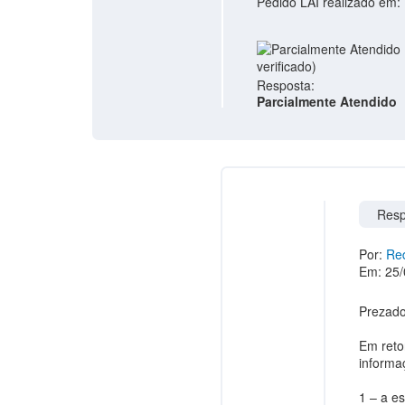
Pedido LAI realizado em:
Resposta:
Parcialmente Atendido
Resp
Por:
Red
Em: 25/
Prezado
Em reto
informaç
1 – a e