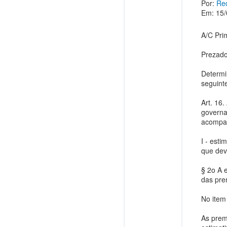
Por:
Red
Em: 15/
A/C Pri
Prezado
Determi
seguint
Art. 16
governa
acompa
I - est
que dev
§ 2o A 
das pre
No item 
As prem