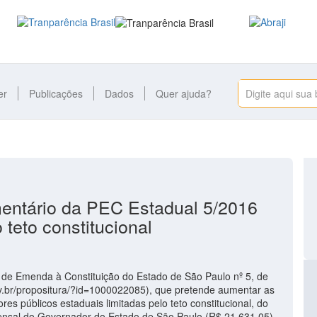
er
Publicações
Dados
Quer ajuda?
entário da PEC Estadual 5/2016
teto constitucional
de Emenda à Constituição do Estado de São Paulo nº 5, de
ov.br/propositura/?id=1000022085), que pretende aumentar as
es públicos estaduais limitadas pelo teto constitucional, do
mensal do Governador do Estado de São Paulo (R$ 21.631,05)