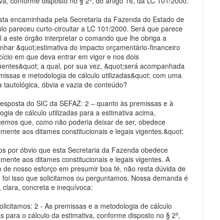
iva, conforme disposto no § 2º, do artigo 16, da LC 101/2000.
sta encaminhada pela Secretaria da Fazenda do Estado de
lo pareceu curto-circuitar a LC 101/2000. Será que parece
l a este órgão interpretar o comando que lhe obriga a
har &quot;estimativa do impacto orçamentário-financeiro
cício em que deva entrar em vigor e nos dois
entes&quot; a qual, por sua vez, &quot;será acompanhada
missas e metodologia de cálculo utilizadas&quot; com uma
a tautológica, óbvia e vazia de conteúdo?
esposta do SIC da SEFAZ: 2 – quanto às premissas e à
gia de cálculo utilizadas para a estimativa acima,
cemos que, como não poderia deixar de ser, obedece
amente aos ditames constitucionais e legais vigentes.&quot;
 por óbvio que esta Secretaria da Fazenda obedece
amente aos ditames constitucionais e legais vigentes. A
o de nosso esforço em presumir boa fé, não resta dúvida de
 foi isso que solicitamos ou perguntamos. Nossa demanda é
, clara, concreta e inequívoca:
olicitamos: 2 - As premissas e a metodologia de cálculo
as para o cálculo da estimativa, conforme disposto no § 2º,