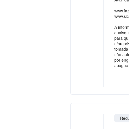
www.faz
www.sic
A infor
quaisqu
para qu
e/ou pr
tomada 
não aut
por eng
apague-
Recu