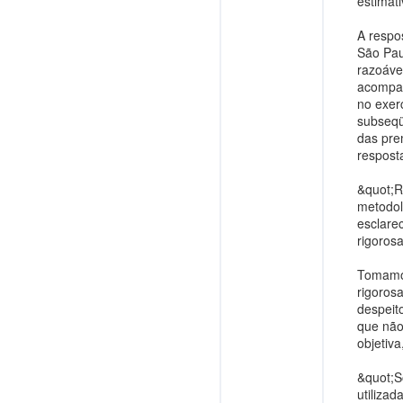
estimat
A respo
São Pau
razoáve
acompan
no exer
subseqü
das pre
respost
&quot;R
metodolo
esclare
rigoros
Tomamos
rigoros
despeit
que não
objetiva
&quot;S
utilizad