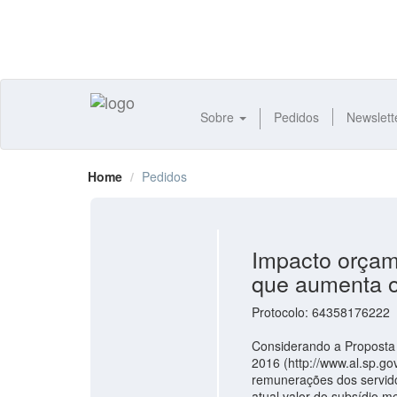
Sobre
Pedidos
Newslett
Home
Pedidos
Impacto orçam
que aumenta o 
Protocolo: 64358176222
Considerando a Proposta 
2016 (http://www.al.sp.g
remunerações dos servidor
atual valor do subsídio 