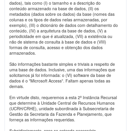
dados), tais como (I) o tamanho e a descrição do
conteúdo armazenado na base de dados, (II) os
metadados (dados sobre os dados) da base (nomes das
colunas e os tipos de dados nelas armazenadas, por
exemplo), (III) o dicionário de dados com detalhamento do
conteúdo, (IV) a arquitetura da base de dados, (V) a
periodicidade em que é atualizada, (VII) a existência ou
não de sistema de consulta à base de dados e (VIII)
formas de consulta, acesso e obtenção dos dados
armazenados.
São informações bastante simples e triviais a respeito de
uma base de dados. Inclusive, uma das informações que
solicitamos já foi informada: o (VI) software da base de
dados é o "Microsoft Access". Faltam apenas todas as
demais.
Em virtude disto, requeremos a esta 2ª Instância Recursal
que determine à Unidade Central de Recursos Humanos
(UCRH/CRHE), unidade subordinada à Subsecretaria de
Gestão da Secretaria da Fazenda e Planejamento, que
forneça as informações requeridas.
Subsidiariamente, caso se entenda necessário,