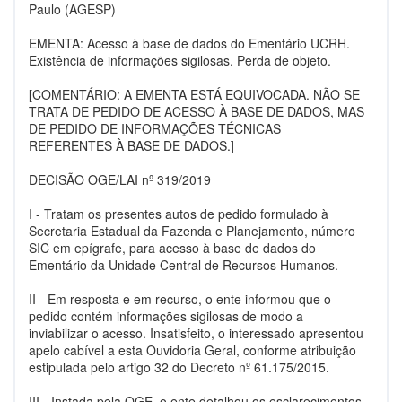
Paulo (AGESP)
EMENTA: Acesso à base de dados do Ementário UCRH.
Existência de informações sigilosas. Perda de objeto.
[COMENTÁRIO: A EMENTA ESTÁ EQUIVOCADA. NÃO SE
TRATA DE PEDIDO DE ACESSO À BASE DE DADOS, MAS
DE PEDIDO DE INFORMAÇÕES TÉCNICAS
REFERENTES À BASE DE DADOS.]
DECISÃO OGE/LAI nº 319/2019
I - Tratam os presentes autos de pedido formulado à
Secretaria Estadual da Fazenda e Planejamento, número
SIC em epígrafe, para acesso à base de dados do
Ementário da Unidade Central de Recursos Humanos.
II - Em resposta e em recurso, o ente informou que o
pedido contém informações sigilosas de modo a
inviabilizar o acesso. Insatisfeito, o interessado apresentou
apelo cabível a esta Ouvidoria Geral, conforme atribuição
estipulada pelo artigo 32 do Decreto nº 61.175/2015.
III - Instada pela OGE, o ente detalhou os esclarecimentos