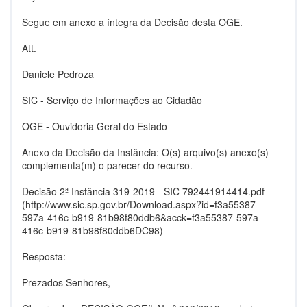
Segue em anexo a íntegra da Decisão desta OGE.
Att.
Daniele Pedroza
SIC - Serviço de Informações ao Cidadão
OGE - Ouvidoria Geral do Estado
Anexo da Decisão da Instância: O(s) arquivo(s) anexo(s)
complementa(m) o parecer do recurso.
Decisão 2ª Instância 319-2019 - SIC 792441914414.pdf
(http://www.sic.sp.gov.br/Download.aspx?id=f3a55387-
597a-416c-b919-81b98f80ddb6&acck=f3a55387-597a-
416c-b919-81b98f80ddb6DC98)
Resposta:
Prezados Senhores,