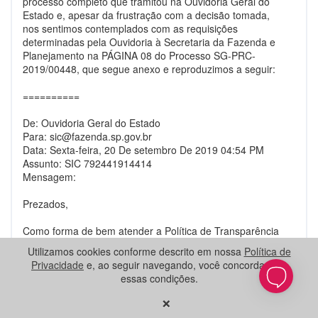
processo completo que tramitou na Ouvidoria Geral do
Estado e, apesar da frustração com a decisão tomada,
nos sentimos contemplados com as requisições
determinadas pela Ouvidoria à Secretaria da Fazenda e
Planejamento na PÁGINA 08 do Processo SG-PRC-
2019/00448, que segue anexo e reproduzimos a seguir:
==========
De: Ouvidoria Geral do Estado
Para:
sic@fazenda.sp.gov.br
Data: Sexta-feira, 20 De setembro De 2019 04:54 PM
Assunto: SIC 792441914414
Mensagem:
Prezados,
Como forma de bem atender a Política de Transparência
do Estado e a legislação de acesso à informação,
Utilizamos cookies conforme descrito em nossa
Política de
gostaríamos que a Pasta complementasse as informações
Privacidade
e, ao seguir navegando, você concorda com
enviadas ao solicitante no pedido SIC 792441914414.
essas condições.
×
Como bem informado pelo setor, o arquivo utilizado para o
"ementário" está em um Access (gerenciador de base de