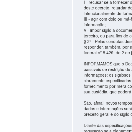
I - recusar-se a fornece
deste decreto, retardar d
intencionalmente de forma
III - agir com dolo ou má
informação;
V - impor sigilo a docume
terceiro, ou para fins de 
§ 2º - Pelas condutas desc
responder, também, por i
federal nº 8.429, de 2 de
INFORMAMOS que o Decret
passíveis de restrição d
informações: os sigilosos 
claramente especificados n
fornecimento por mera co
sua custódia, que poderá
São, afinal, novos tempo
dados e informações ser
preceito geral e do sigilo
Diante das especificaçõe
requisição seja plenament