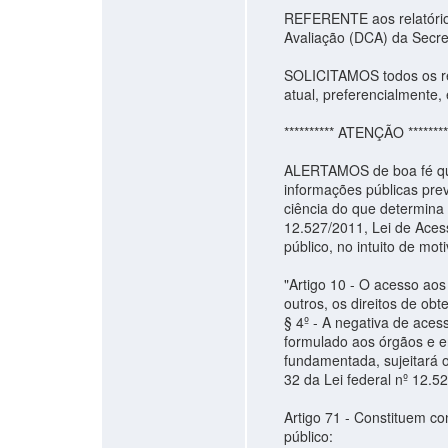
REFERENTE aos relatórios
Avaliação (DCA) da Secre
SOLICITAMOS todos os rel
atual, preferencialmente,
********** ATENÇÃO ********
ALERTAMOS de boa fé que
informações públicas pre
ciência do que determina
12.527/2011, Lei de Aces
público, no intuito de mot
"Artigo 10 - O acesso ao
outros, os direitos de obte
§ 4º - A negativa de ace
formulado aos órgãos e en
fundamentada, sujeitará o
32 da Lei federal nº 12.
Artigo 71 - Constituem co
público: