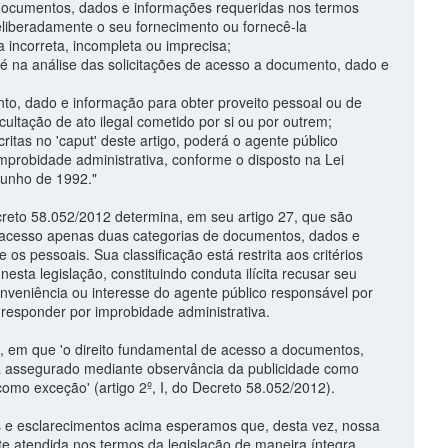
r documentos, dados e informações requeridas nos termos
eliberadamente o seu fornecimento ou fornecê-la
 incorreta, incompleta ou imprecisa;
-fé na análise das solicitações de acesso a documento, dado e
nto, dado e informação para obter proveito pessoal ou de
ocultação de ato ilegal cometido por si ou por outrem;
ritas no 'caput' deste artigo, poderá o agente público
mprobidade administrativa, conforme o disposto na Lei
 junho de 1992."
o 58.052/2012 determina, em seu artigo 27, que são
e acesso apenas duas categorias de documentos, dados e
e os pessoais. Sua classificação está restrita aos critérios
esta legislação, constituindo conduta ilícita recusar seu
nveniência ou interesse do agente público responsável por
 responder por improbidade administrativa.
s, em que 'o direito fundamental de acesso a documentos,
á assegurado mediante observância da publicidade como
 como exceção' (artigo 2º, I, do Decreto 58.052/2012).
s e esclarecimentos acima esperamos que, desta vez, nossa
e atendida nos termos da legislação de maneira íntegra,