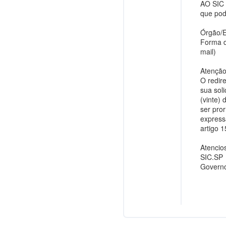
AO SIC 
que pod
Órgão/E
Forma d
mail)
Atenção
O redir
sua sol
(vinte) 
ser pror
express
artigo 
Atencio
SIC.SP
Governo