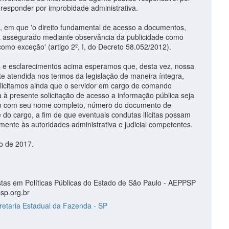
 responder por improbidade administrativa.
s, em que 'o direito fundamental de acesso a documentos,
á assegurado mediante observância da publicidade como
 como exceção' (artigo 2º, I, do Decreto 58.052/2012).
s e esclarecimentos acima esperamos que, desta vez, nossa
e atendida nos termos da legislação de maneira íntegra,
Solicitamos ainda que o servidor em cargo de comando
 à presente solicitação de acesso a informação pública seja
ado com seu nome completo, número do documento de
 do cargo, a fim de que eventuais condutas ilícitas possam
ente às autoridades administrativa e judicial competentes.
o de 2017.
stas em Políticas Públicas do Estado de São Paulo - AEPPSP
sp.org.br
retaria Estadual da Fazenda - SP