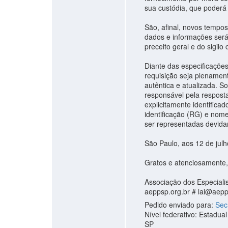
sua custódia, que poderá
São, afinal, novos tempo
dados e informações ser
preceito geral e do sigilo
Diante das especificaçõe
requisição seja plenament
autêntica e atualizada. 
responsável pela resposta
explicitamente identific
identificação (RG) e nome
ser representadas devidam
São Paulo, aos 12 de julh
Gratos e atenciosamente,
Associação dos Especiali
aeppsp.org.br #
lai@aepp
Pedido enviado para:
Sec
Nível federativo: Estadual
SP