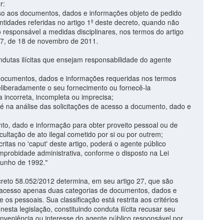
r:
sso aos documentos, dados e informações objeto de pedido
tidades referidas no artigo 1º deste decreto, quando não
 responsável a medidas disciplinares, nos termos do artigo
527, de 18 de novembro de 2011.
ndutas ilícitas que ensejam responsabilidade do agente
r documentos, dados e informações requeridas nos termos
eliberadamente o seu fornecimento ou fornecê-la
 incorreta, incompleta ou imprecisa;
-fé na análise das solicitações de acesso a documento, dado e
nto, dado e informação para obter proveito pessoal ou de
ocultação de ato ilegal cometido por si ou por outrem;
ritas no 'caput' deste artigo, poderá o agente público
mprobidade administrativa, conforme o disposto na Lei
 junho de 1992."
o 58.052/2012 determina, em seu artigo 27, que são
e acesso apenas duas categorias de documentos, dados e
e os pessoais. Sua classificação está restrita aos critérios
esta legislação, constituindo conduta ilícita recusar seu
nveniência ou interesse do agente público responsável por