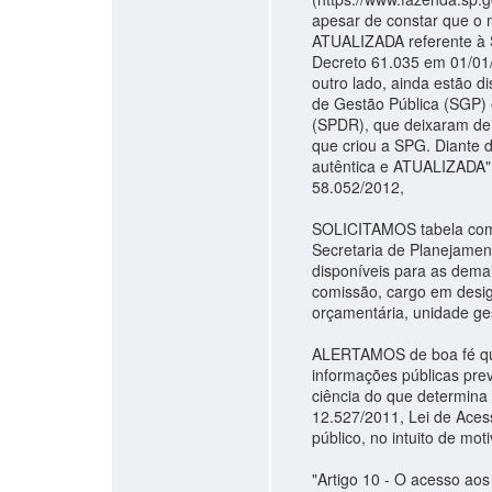
apesar de constar que o m
ATUALIZADA referente à S
Decreto 61.035 em 01/01
outro lado, ainda estão 
de Gestão Pública (SGP) 
(SPDR), que deixaram de
que criou a SPG. Diante d
autêntica e ATUALIZADA", 
58.052/2012,
SOLICITAMOS tabela com 
Secretaria de Planejame
disponíveis para as demai
comissão, cargo em design
orçamentária, unidade ges
ALERTAMOS de boa fé que
informações públicas pre
ciência do que determina
12.527/2011, Lei de Aces
público, no intuito de mot
"Artigo 10 - O acesso ao