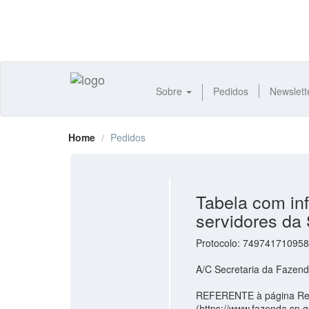
Sobre
Pedidos
Newslett
Home
Pedidos
Tabela com in
servidores da
Protocolo: 749741710958
A/C Secretaria da Fazen
REFERENTE à página Rela
(https://www.fazenda.sp.