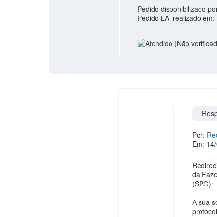
Pedido disponibilizado po
Pedido LAI realizado em:
Resp
Por:
Red
Em: 14/
Redirec
da Faze
(SPG):
A sua s
protoco