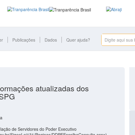
er
Publicações
Dados
Quer ajuda?
formações atualizadas dos
 SPG
da
ção de Servidores do Poder Executivo
gov.br/SigeoLei131/Paginas/DDPEEscolhaConsulta.aspx),