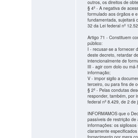
outros, os direitos de obte
§ 4º - A negativa de ace
formulado aos órgãos e en
fundamentada, sujeitará o
32 da Lei federal nº 12.
Artigo 71 - Constituem co
público:
I - recusar-se a fornece
deste decreto, retardar d
intencionalmente de forma
III - agir com dolo ou má
informação;
V - impor sigilo a docume
terceiro, ou para fins de 
§ 2º - Pelas condutas desc
responder, também, por i
federal nº 8.429, de 2 de
INFORMAMOS que o Decret
passíveis de restrição d
informações: os sigilosos 
claramente especificados n
fornecimento por mera co