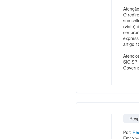
Atenção
O redir
sua sol
(vinte) 
ser pror
express
artigo 
Atencio
SIC.SP
Governo
Resp
Por:
Red
Em: 25/