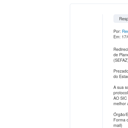
Resp
Por:
Red
Em: 17/
Redirec
de Plan
(SEFAZ)
Prezado
do Esta
A sua s
protoco
AO SIC 
melhor a
Órgão/E
Forma d
mail)