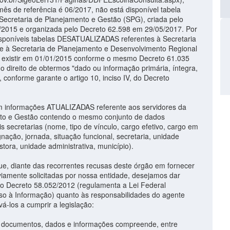
ês de referência é 06/2017, não está disponível tabela
ecretaria de Planejamento e Gestão (SPG), criada pelo
/2015 e organizada pelo Decreto 62.598 em 29/05/2017. Por
disponíveis tabelas DESATUALIZADAS referentes à Secretaria
e à Secretaria de Planejamento e Desenvolvimento Regional
 existir em 01/01/2015 conforme o mesmo Decreto 61.035
o direito de obtermos "dado ou informação primária, íntegra,
conforme garante o artigo 10, inciso IV, do Decreto
informações ATUALIZADAS referente aos servidores da
nto e Gestão contendo o mesmo conjunto de dados
s secretarias (nome, tipo de vínculo, cargo efetivo, cargo em
ação, jornada, situação funcional, secretaria, unidade
tora, unidade administrativa, município).
, diante das recorrentes recusas deste órgão em fornecer
viamente solicitadas por nossa entidade, desejamos dar
 o Decreto 58.052/2012 (regulamenta a Lei Federal
so à Informação) quanto às responsabilidades do agente
ivá-los a cumprir a legislação:
s documentos, dados e informações compreende, entre