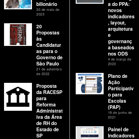
bilionário
a do PPA:
30 de maio de
novos
2023
indicadores
, layout,
20
arquitetura
Propostas
e
às
governanç
Candidatur
a baseados
as para o
nos ODS
Governo de
4 de março de
São Paulo
2023
21 de setembro
de 2022
Plano de
Ação
Proposta
Participativ
da RACESP
o para
para
Escolas
Reforma
(PAP)
Administrat
19 de junho de
iva da Área
2021
de RH do
Estado de
Painel de
SP
Indicadores