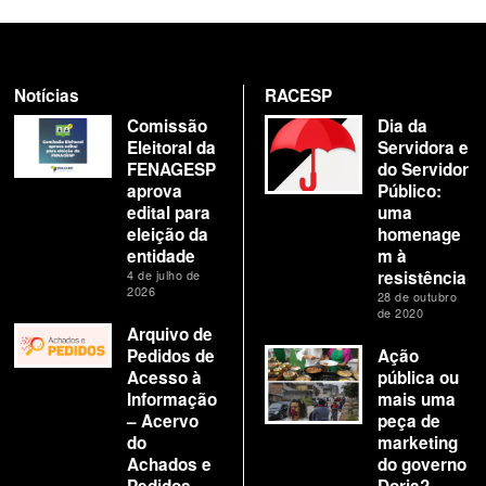
Notícias
RACESP
Comissão
Dia da
Eleitoral da
Servidora e
FENAGESP
do Servidor
aprova
Público:
edital para
uma
eleição da
homenage
entidade
m à
4 de julho de
resistência
2026
28 de outubro
de 2020
Arquivo de
Pedidos de
Ação
Acesso à
pública ou
Informação
mais uma
– Acervo
peça de
do
marketing
Achados e
do governo
Pedidos
Doria?