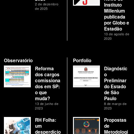
2 de dezembro
Instituto
de 2025
Millenium
publicada
por Globo e
Estadão
13 de agosto de
2020
Observatório
Portfolio
Reforma
Diagnóstic
dos cargos
o
comissiona
Preliminar
dos em SP:
do Estado
o que
de São
muda?
Paulo
13 de junho de
8 de março de
2023
2023
RH Folha:
Propostas
um
de
desperdício
Metodologi