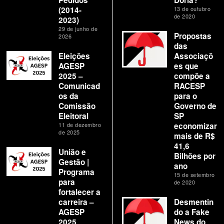
(2014-
13 de outubro
de 2020
2023)
29 de junho de
Propostas
2026
das
Eleições
Associaçõ
AGESP
es que
2025 –
compõe a
Comunicad
RACESP
os da
para o
Comissão
Governo de
Eleitoral
SP
11 de dezembro
economizar
de 2025
mais de R$
41,6
União e
Bilhões por
Gestão |
ano
Programa
15 de setembro
para
de 2020
fortalecer a
carreira –
Desmentin
AGESP
do a Fake
2025
News do