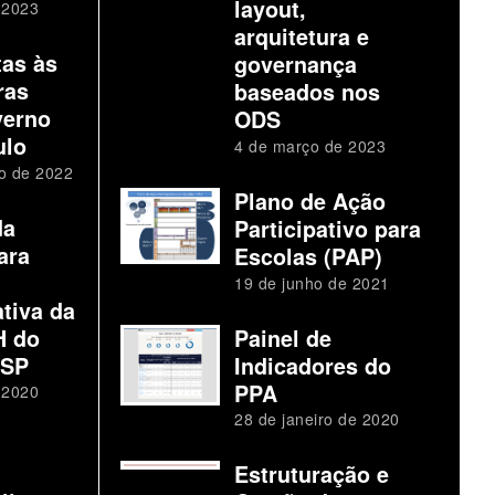
layout,
 2023
arquitetura e
tas às
governança
ras
baseados nos
verno
ODS
ulo
4 de março de 2023
o de 2022
Plano de Ação
da
Participativo para
ara
Escolas (PAP)
19 de junho de 2021
tiva da
H do
Painel de
 SP
Indicadores do
PPA
 2020
28 de janeiro de 2020
Estruturação e