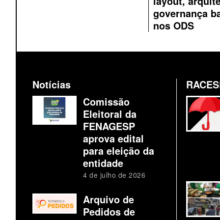
layout, arquit
governança b
nos ODS
Notícias
RACES
Comissão
Eleitoral da
FENAGESP
aprova edital
para eleição da
entidade
4 de julho de 2026
Arquivo de
Pedidos de