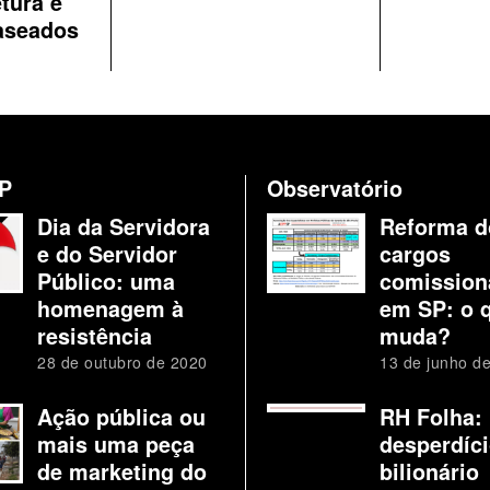
etura e
aseados
P
Observatório
Dia da Servidora
Reforma d
e do Servidor
cargos
Público: uma
comission
homenagem à
em SP: o 
resistência
muda?
28 de outubro de 2020
13 de junho d
Ação pública ou
RH Folha:
mais uma peça
desperdíc
de marketing do
bilionário