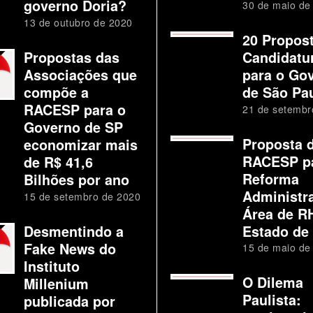
governo Doria?
30 de maio de
13 de outubro de 2020
20 Propos
Propostas das
Candidatu
Associações que
para o Go
compõe a
de São Pa
RACESP para o
21 de setembr
Governo de SP
Proposta 
economizar mais
RACESP p
de R$ 41,6
Reforma
Bilhões por ano
Administra
15 de setembro de 2020
Área de R
Desmentindo a
Estado de
Fake News do
15 de maio de
Instituto
O Dilema
Millenium
Paulista:
publicada por