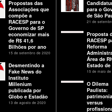
Propostas das
Candidatu
Associações que
para o Go
compõe a
de São Pa
RACESP para o
21 de setembr
Governo de SP
Proposta 
economizar mais
RACESP p
de R$ 41,6
Reforma
Bilhões por ano
Administra
15 de setembro de 2020
Área de R
Desmentindo a
Estado de
Fake News do
15 de maio de
Instituto
O Dilema
Millenium
Paulista:
publicada por
patrimoni
Globo e Estadão
versus
13 de agosto de 2020
profission