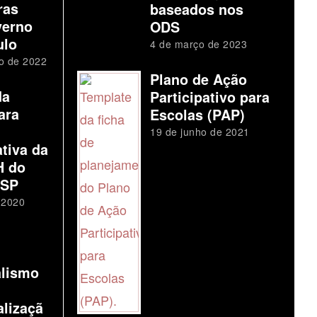
ras
baseados nos
verno
ODS
ulo
4 de março de 2023
o de 2022
Plano de Ação
da
Participativo para
ara
Escolas (PAP)
19 de junho de 2021
tiva da
H do
 SP
 2020
alismo
alizaçã