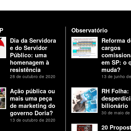
P
Observatório
Dia da Servidora
Reforma d
e do Servidor
cargos
Público: uma
comission
homenagem à
em SP: o 
resistência
muda?
28 de outubro de 2020
13 de junho d
Ação pública ou
RH Folha:
mais uma peça
desperdíc
de marketing do
bilionário
governo Doria?
30 de maio de
13 de outubro de 2020
20 Propos