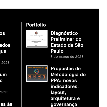
Portfolio
os
Diagnóstico
Preliminar do
ados
Estado de São
que
Paulo
8 de março de 2023
e 2023
Propostas de
 um
Metodologia do
io
PPA: novos
indicadores,
layout,
 2023
arquitetura e
tas às
governança