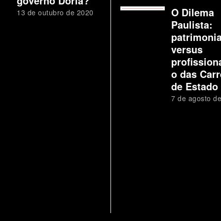
governo Doria?
O Dilema
13 de outubro de 2020
Paulista:
patrimoni
versus
profission
o das Carr
de Estado
7 de agosto d