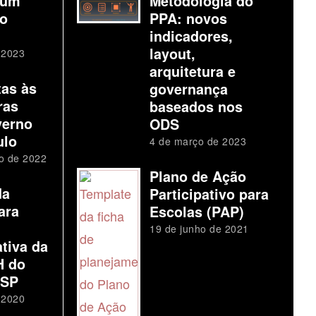
 um
Metodologia do
io
PPA: novos
indicadores,
layout,
 2023
arquitetura e
tas às
governança
ras
baseados nos
verno
ODS
ulo
4 de março de 2023
o de 2022
Plano de Ação
da
Participativo para
ara
Escolas (PAP)
19 de junho de 2021
tiva da
H do
 SP
 2020