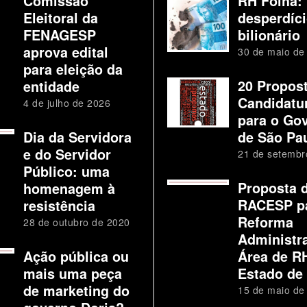
Comissão
RH Folha:
Eleitoral da
desperdíc
FENAGESP
bilionário
aprova edital
30 de maio de
para eleição da
20 Propos
entidade
Candidatu
4 de julho de 2026
para o Go
Dia da Servidora
de São Pa
e do Servidor
21 de setembr
Público: uma
Proposta 
homenagem à
RACESP p
resistência
Reforma
28 de outubro de 2020
Administra
Ação pública ou
Área de R
mais uma peça
Estado de
de marketing do
15 de maio de