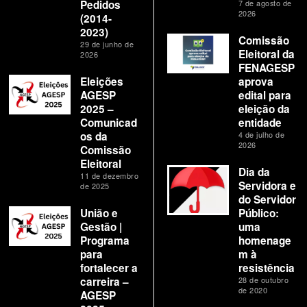
Pedidos
7 de agosto de
2026
(2014-
2023)
Comissão
29 de junho de
Eleitoral da
2026
FENAGESP
Eleições
aprova
AGESP
edital para
2025 –
eleição da
Comunicad
entidade
os da
4 de julho de
2026
Comissão
Eleitoral
Dia da
11 de dezembro
Servidora e
de 2025
do Servidor
União e
Público:
Gestão |
uma
Programa
homenage
para
m à
fortalecer a
resistência
carreira –
28 de outubro
de 2020
AGESP