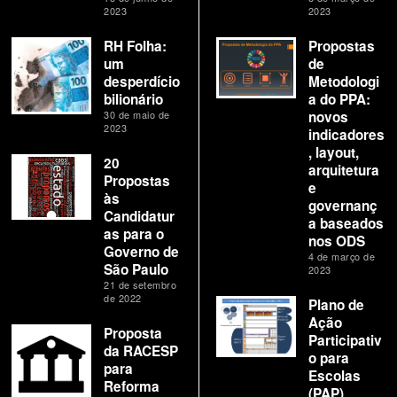
2023
2023
RH Folha:
Propostas
um
de
desperdício
Metodologi
bilionário
a do PPA:
30 de maio de
novos
2023
indicadores
, layout,
20
arquitetura
Propostas
e
às
governanç
Candidatur
a baseados
as para o
nos ODS
Governo de
4 de março de
São Paulo
2023
21 de setembro
de 2022
Plano de
Ação
Proposta
Participativ
da RACESP
o para
para
Escolas
Reforma
(PAP)