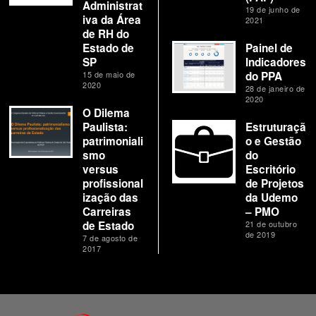
Administrat
19 de junho de
iva da Área
2021
de RH do
Estado de
Painel de
SP
Indicadores
15 de maio de
do PPA
2020
28 de janeiro de
2020
O Dilema
Paulista:
Estruturaçã
patrimoniali
o e Gestão
smo
do
versus
Escritório
profissional
de Projetos
ização das
da Udemo
Carreiras
– PMO
de Estado
21 de outubro
de 2019
7 de agosto de
2017