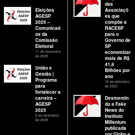
das
Eleições
Associaçõ
AGESP
es que
2025 –
compõe a
Comunicad
RACESP
os da
para o
Comissão
Governo de
Eleitoral
SP
11 de dezembro
economizar
de 2025
mais de R$
41,6
União e
Bilhões por
Gestão |
ano
Programa
15 de setembro
para
de 2020
fortalecer a
carreira –
Desmentin
AGESP
do a Fake
2025
News do
2 de dezembro
Instituto
de 2025
Millenium
publicada
por Globo e