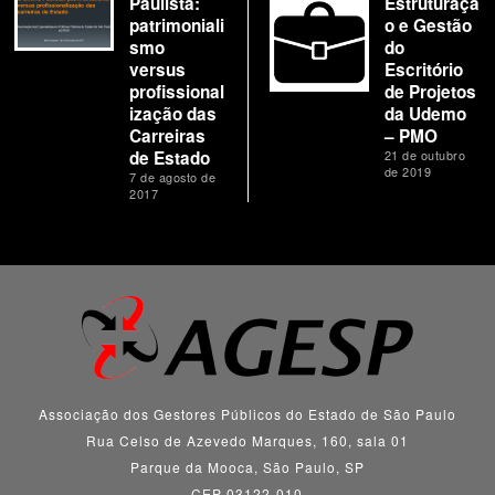
Paulista:
Estruturaçã
patrimoniali
o e Gestão
smo
do
versus
Escritório
profissional
de Projetos
ização das
da Udemo
Carreiras
– PMO
de Estado
21 de outubro
de 2019
7 de agosto de
2017
Associação dos Gestores Públicos do Estado de São Paulo
Rua Celso de Azevedo Marques, 160, sala 01
Parque da Mooca, São Paulo, SP
CEP 03122-010