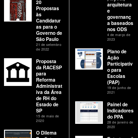
20
arquitetura
Propostas
e
às
governanç
Candidatur
a baseados
as para o
nos ODS
Governo de
4 de março de
São Paulo
2023
21 de setembro
de 2022
Plano de
Ação
Proposta
Participativ
da RACESP
o para
para
Escolas
Reforma
(PAP)
Administrat
19 de junho de
iva da Área
2021
de RH do
Estado de
Painel de
SP
Indicadores
15 de maio de
do PPA
2020
28 de janeiro de
2020
O Dilema