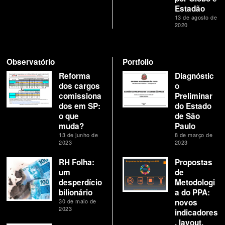
Estadão
13 de agosto de
2020
Observatório
Portfolio
Reforma
Diagnóstic
dos cargos
o
comissiona
Preliminar
dos em SP:
do Estado
o que
de São
muda?
Paulo
13 de junho de
8 de março de
2023
2023
RH Folha:
Propostas
um
de
desperdício
Metodologi
bilionário
a do PPA:
30 de maio de
novos
2023
indicadores
, layout,