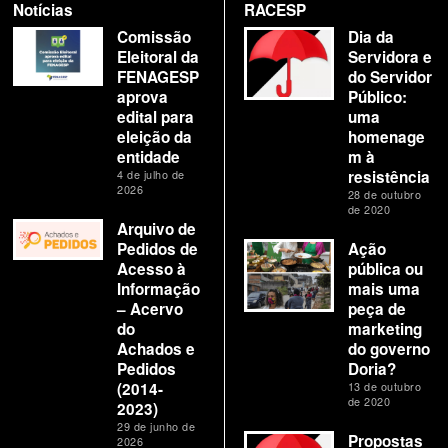
Notícias
RACESP
Comissão
Dia da
Eleitoral da
Servidora e
FENAGESP
do Servidor
aprova
Público:
edital para
uma
eleição da
homenage
entidade
m à
4 de julho de
resistência
2026
28 de outubro
de 2020
Arquivo de
Pedidos de
Ação
Acesso à
pública ou
Informação
mais uma
– Acervo
peça de
do
marketing
Achados e
do governo
Pedidos
Doria?
(2014-
13 de outubro
de 2020
2023)
29 de junho de
Propostas
2026