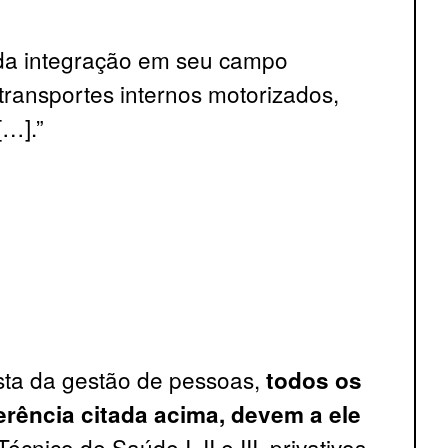
 da integração em seu campo
transportes internos motorizados,
 […].”
sta da gestão de pessoas,
todos os
erência citada acima, devem a ele
nico de Saúde I, II e III, privativos