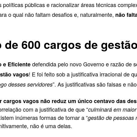
das políticas públicas e racionalizar áreas técnicas com
ra o qual não faltam desafios e, naturalmente,
não falt
o de 600 cargos de gestã
defendida pelo novo Governo e razão de s
 e Eficiente
! E foi feito sob a justificativa irracional de q
estão vagos
”. As justificativas são falsas e n
ego desses servidores
ir cargos vagos não reduz um único centavo das de
relação com a justificativa de que “
culminará em maior
istem inúmeras formas de tornar a “
gestão de pessoas m
initivamente, não é uma delas.