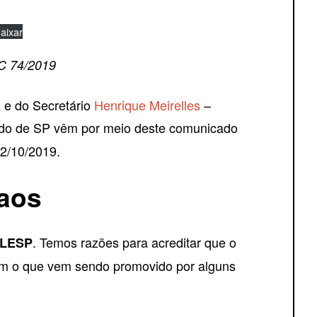
aixar
C 74/2019
a
e do Secretário
Henrique Meirelles
–
tado de SP vêm por meio deste comunicado
12/10/2019.
caos
. Temos razões para acreditar que o
ALESP
om o que vem sendo promovido por alguns