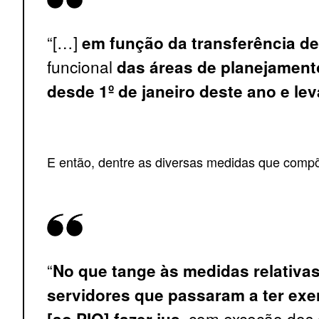
“[…]
em função da transferência de
funcional
das áreas de planejament
desde 1º de janeiro deste ano e lev
E então, dentre as diversas medidas que compõ
“
No que tange às medidas relativa
servidores que passaram a ter exer
, com exceção dos o
[ao PIQ] fazer jus