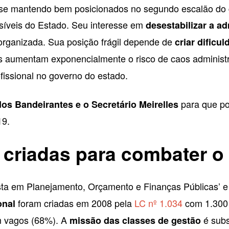
se mantendo bem posicionados no segundo escalão do g
síveis do Estado. Seu interesse em
desestabilizar a a
organizada. Sua posição frágil depende de
criar dificu
s aumentam exponencialmente o risco de caos administr
fissional no governo do estado.
para que po
 dos Bandeirantes e o Secretário Meirelles
19.
 criadas para combater o
a em Planejamento, Orçamento e Finanças Públicas’ e ‘E
foram criadas em 2008 pela
LC nº 1.034
com 1.300 
onal
 vagos (68%). A
é subs
missão das classes de gestão