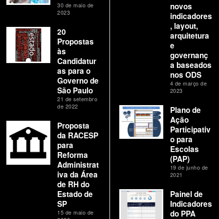
30 de maio de
novos
2023
indicadores
, layout,
20
arquitetura
Propostas
e
às
governanç
Candidatur
a baseados
as para o
nos ODS
Governo de
4 de março de
São Paulo
2023
21 de setembro
de 2022
Plano de
Ação
Proposta
Participativ
da RACESP
o para
para
Escolas
Reforma
(PAP)
Administrat
19 de junho de
iva da Área
2021
de RH do
Estado de
Painel de
SP
Indicadores
15 de maio de
do PPA