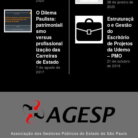
2020
28 de janeiro de
2020
O Dilema
Paulista:
Estruturaçã
patrimoniali
o e Gestão
smo
do
versus
Escritório
profissional
de Projetos
ização das
da Udemo
Carreiras
– PMO
de Estado
21 de outubro
de 2019
7 de agosto de
2017
Associação dos Gestores Públicos do Estado de São Paulo