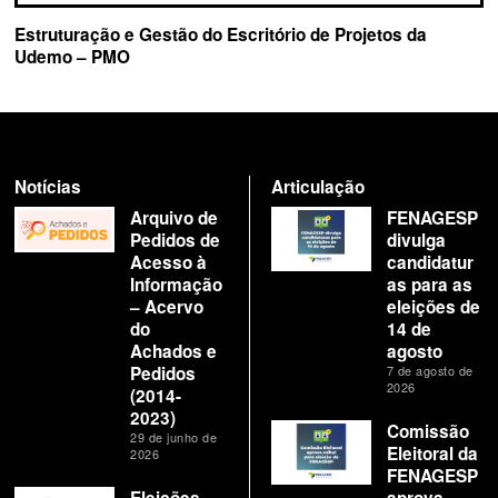
Estruturação e Gestão do Escritório de Projetos da
Udemo – PMO
Notícias
Articulação
Arquivo de
FENAGESP
Pedidos de
divulga
Acesso à
candidatur
Informação
as para as
– Acervo
eleições de
do
14 de
Achados e
agosto
Pedidos
7 de agosto de
2026
(2014-
2023)
Comissão
29 de junho de
Eleitoral da
2026
FENAGESP
Eleições
aprova