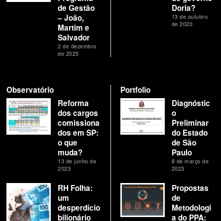
de Gestão
Doria?
– João,
13 de outubro
de 2020
Martim e
Salvador
2 de dezembro
de 2025
Observatório
Portfolio
Reforma
Diagnóstic
dos cargos
o
comissiona
Preliminar
dos em SP:
do Estado
o que
de São
muda?
Paulo
13 de junho de
8 de março de
2023
2023
RH Folha:
Propostas
um
de
desperdício
Metodologi
bilionário
a do PPA: