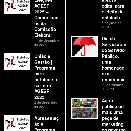
AGESP
edital para
2025 –
eleição da
Comunicad
entidade
os da
4 de julho de
2026
Comissão
Eleitoral
Dia da
11 de dezembro
Servidora e
de 2025
do Servidor
União e
Público:
Gestão |
uma
Programa
homenage
para
m à
fortalecer a
resistência
carreira –
28 de outubro
de 2020
AGESP
2025
Ação
2 de dezembro
pública ou
de 2025
mais uma
Apresentaç
peça de
ão e
marketing
Programa
do governo