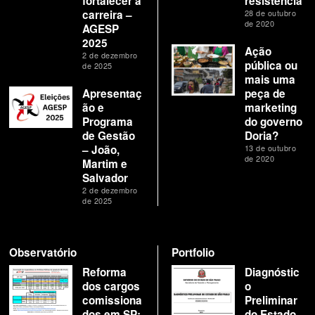
fortalecer a
resistência
carreira –
28 de outubro
de 2020
AGESP
2025
Ação
2 de dezembro
pública ou
de 2025
mais uma
Apresentaç
peça de
ão e
marketing
Programa
do governo
de Gestão
Doria?
– João,
13 de outubro
de 2020
Martim e
Salvador
2 de dezembro
de 2025
Observatório
Portfolio
Reforma
Diagnóstic
dos cargos
o
comissiona
Preliminar
dos em SP:
do Estado