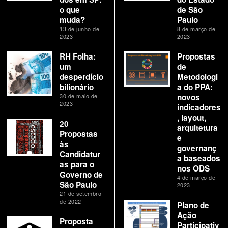
o que
de São
muda?
Paulo
13 de junho de
8 de março de
2023
2023
RH Folha:
Propostas
um
de
desperdício
Metodologi
bilionário
a do PPA:
30 de maio de
novos
2023
indicadores
, layout,
20
arquitetura
Propostas
e
às
governanç
Candidatur
a baseados
as para o
nos ODS
Governo de
4 de março de
São Paulo
2023
21 de setembro
de 2022
Plano de
Ação
Proposta
Participativ