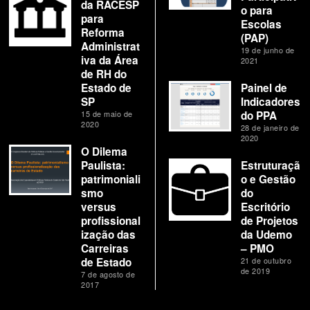
da RACESP
o para
para
Escolas
Reforma
(PAP)
Administrat
19 de junho de
iva da Área
2021
de RH do
Estado de
Painel de
SP
Indicadores
15 de maio de
do PPA
2020
28 de janeiro de
2020
O Dilema
Paulista:
Estruturaçã
patrimoniali
o e Gestão
smo
do
versus
Escritório
profissional
de Projetos
ização das
da Udemo
Carreiras
– PMO
de Estado
21 de outubro
de 2019
7 de agosto de
2017