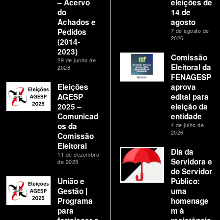
– Acervo
eleições de
do
14 de
Achados e
agosto
Pedidos
7 de agosto de
2026
(2014-
2023)
Comissão
29 de junho de
Eleitoral da
2026
FENAGESP
Eleições
aprova
AGESP
edital para
2025 –
eleição da
Comunicad
entidade
os da
4 de julho de
2026
Comissão
Eleitoral
Dia da
11 de dezembro
Servidora e
de 2025
do Servidor
União e
Público:
Gestão |
uma
Programa
homenage
para
m à