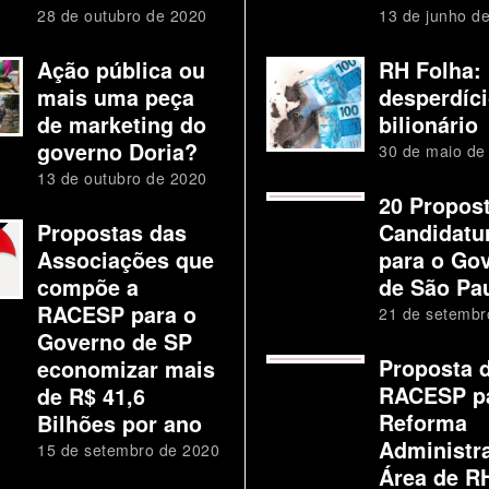
28 de outubro de 2020
13 de junho d
Ação pública ou
RH Folha:
mais uma peça
desperdíc
de marketing do
bilionário
governo Doria?
30 de maio de
13 de outubro de 2020
20 Propos
Propostas das
Candidatu
Associações que
para o Go
compõe a
de São Pa
RACESP para o
21 de setembr
Governo de SP
Proposta 
economizar mais
RACESP p
de R$ 41,6
Reforma
Bilhões por ano
Administra
15 de setembro de 2020
Área de R