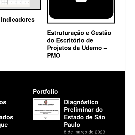
 Indicadores
Estruturação e Gestão
do Escritório de
Projetos da Udemo –
PMO
Portfolio
os
Diagnóstico
Preliminar do
ados
Estado de São
que
Paulo
8 de março de 2023