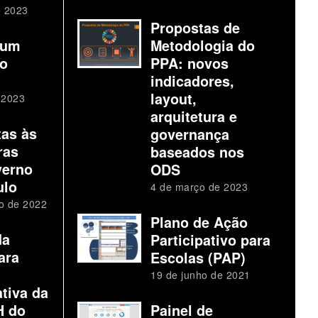
e 2023
Propostas de
 um
Metodologia do
io
PPA: novos
indicadores,
layout,
 2023
arquitetura e
tas às
governança
ras
baseados nos
verno
ODS
ulo
4 de março de 2023
o de 2022
Plano de Ação
da
Participativo para
ara
Escolas (PAP)
19 de junho de 2021
tiva da
H do
Painel de