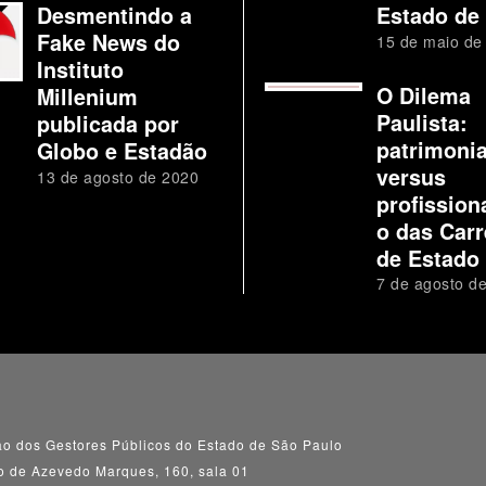
Desmentindo a
Estado de
Fake News do
15 de maio de
Instituto
O Dilema
Millenium
Paulista:
publicada por
patrimoni
Globo e Estadão
versus
13 de agosto de 2020
profission
o das Carr
de Estado
7 de agosto d
o dos Gestores Públicos do Estado de São Paulo
o de Azevedo Marques, 160, sala 01