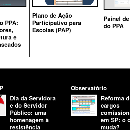
Plano de Ação
Painel de
Participativo para
do PPA:
do PPA
Escolas (PAP)
ores,
etura e
aseados
P
Observatório
Dia da Servidora
Reforma d
e do Servidor
cargos
Público: uma
comission
homenagem à
em SP: o 
resistência
muda?