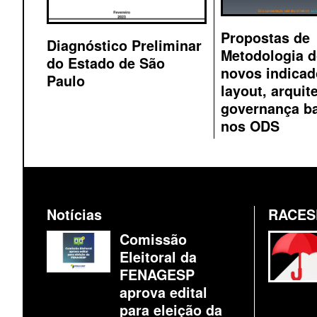
Propostas de
Diagnóstico Preliminar
Metodologia 
do Estado de São
novos indicad
Paulo
layout, arquit
governança b
nos ODS
Notícias
RACES
Comissão
Eleitoral da
FENAGESP
aprova edital
para eleição da