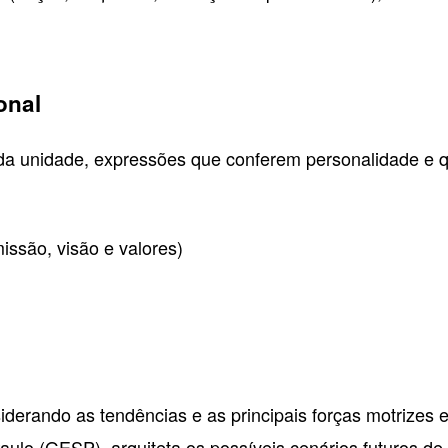
onal
s da unidade, expressões que conferem personalidade e 
issão, visão e valores)
iderando as tendências e as principais forças motrizes 
lo (GESP), arquiteta os possíveis cenários futuros de