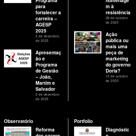
Programa
homenage
para
m à
fortalecer a
resistência
carreira –
28 de outubro
de 2020
AGESP
2025
Ação
2 de dezembro
pública ou
de 2025
mais uma
Apresentaç
peça de
ão e
marketing
Programa
do governo
de Gestão
Doria?
– João,
13 de outubro
de 2020
Martim e
Salvador
2 de dezembro
de 2025
Observatório
Portfolio
Reforma
Diagnóstic
dos cargos
o