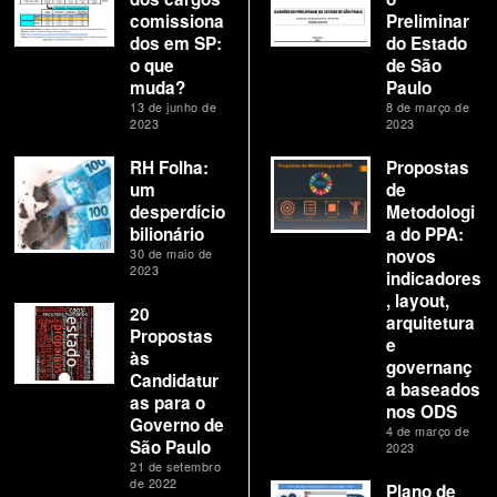
comissiona
Preliminar
dos em SP:
do Estado
o que
de São
muda?
Paulo
13 de junho de
8 de março de
2023
2023
RH Folha:
Propostas
um
de
desperdício
Metodologi
bilionário
a do PPA:
30 de maio de
novos
2023
indicadores
, layout,
20
arquitetura
Propostas
e
às
governanç
Candidatur
a baseados
as para o
nos ODS
Governo de
4 de março de
São Paulo
2023
21 de setembro
de 2022
Plano de