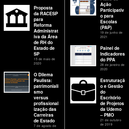
Ação
Proposta
Participativ
da RACESP
o para
para
Escolas
Reforma
(PAP)
Administrat
19 de junho de
iva da Área
2021
de RH do
Estado de
Painel de
SP
Indicadores
15 de maio de
do PPA
2020
28 de janeiro de
2020
O Dilema
Paulista:
Estruturaçã
patrimoniali
o e Gestão
smo
do
versus
Escritório
profissional
de Projetos
ização das
da Udemo
Carreiras
– PMO
de Estado
21 de outubro
de 2019
7 de agosto de