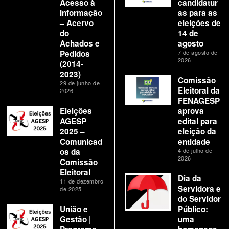
Acesso à
candidatur
Informação
as para as
– Acervo
eleições de
do
14 de
Achados e
agosto
Pedidos
7 de agosto de
2026
(2014-
2023)
Comissão
29 de junho de
Eleitoral da
2026
FENAGESP
Eleições
aprova
AGESP
edital para
2025 –
eleição da
Comunicad
entidade
os da
4 de julho de
2026
Comissão
Eleitoral
Dia da
11 de dezembro
Servidora e
de 2025
do Servidor
União e
Público:
Gestão |
uma