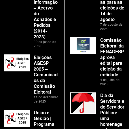
Informação
as para as
– Acervo
eleições de
do
14 de
Achados e
agosto
Pedidos
7 de agosto de
2026
(2014-
2023)
Comissão
29 de junho de
Eleitoral da
2026
FENAGESP
Eleições
aprova
AGESP
edital para
2025 –
eleição da
Comunicad
entidade
os da
4 de julho de
2026
Comissão
Eleitoral
Dia da
11 de dezembro
Servidora e
de 2025
do Servidor
União e
Público:
Gestão |
uma
Programa
homenage