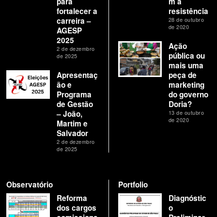
para
m à
fortalecer a
resistência
carreira –
28 de outubro
de 2020
AGESP
2025
Ação
2 de dezembro
pública ou
de 2025
mais uma
Apresentaç
peça de
ão e
marketing
Programa
do governo
de Gestão
Doria?
– João,
13 de outubro
de 2020
Martim e
Salvador
2 de dezembro
de 2025
Observatório
Portfolio
Reforma
Diagnóstic
dos cargos
o