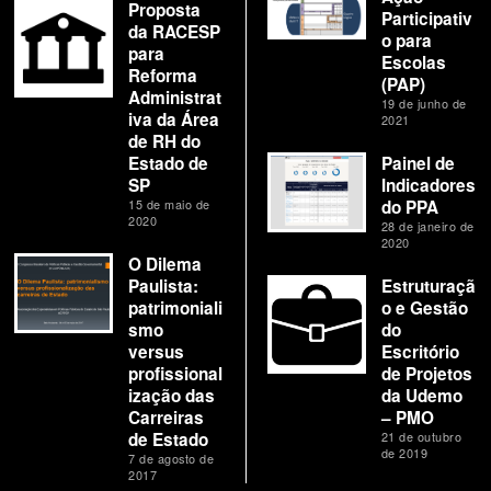
Proposta
Participativ
da RACESP
o para
para
Escolas
Reforma
(PAP)
Administrat
19 de junho de
iva da Área
2021
de RH do
Estado de
Painel de
SP
Indicadores
15 de maio de
do PPA
2020
28 de janeiro de
2020
O Dilema
Paulista:
Estruturaçã
patrimoniali
o e Gestão
smo
do
versus
Escritório
profissional
de Projetos
ização das
da Udemo
Carreiras
– PMO
de Estado
21 de outubro
de 2019
7 de agosto de
2017