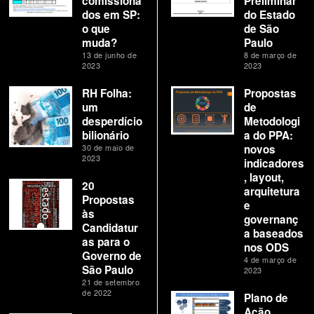
comissiona
Preliminar
dos em SP:
do Estado
o que
de São
muda?
Paulo
13 de junho de
8 de março de
2023
2023
RH Folha:
Propostas
um
de
desperdício
Metodologi
bilionário
a do PPA:
30 de maio de
novos
2023
indicadores
, layout,
20
arquitetura
Propostas
e
às
governanç
Candidatur
a baseados
as para o
nos ODS
Governo de
4 de março de
São Paulo
2023
21 de setembro
de 2022
Plano de
Ação