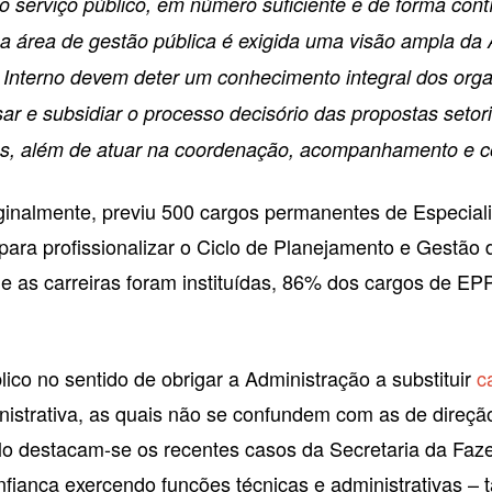
o serviço público, em número suficiente e de forma con
na área de gestão pública é exigida uma visão ampla da
 Interno devem deter um conhecimento integral dos org
ar e subsidiar o processo decisório das propostas set
s, além de atuar na coordenação, acompanhamento e co
ginalmente, previu 500 cargos permanentes de Especiali
ara profissionalizar o Ciclo de Planejamento e Gestão
ue as carreiras foram instituídas, 86% dos cargos de
ico no sentido de obrigar a Administração a substituir
c
nistrativa, as quais não se confundem com as de direçã
lo destacam-se os recentes casos da Secretaria da Faz
nfiança exercendo funções técnicas e administrativas –