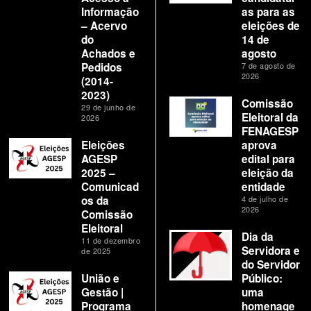
Informação
as para as
– Acervo
eleições de
do
14 de
Achados e
agosto
Pedidos
7 de agosto de
2026
(2014-
2023)
Comissão
29 de junho de
Eleitoral da
2026
FENAGESP
Eleições
aprova
AGESP
edital para
2025 –
eleição da
Comunicad
entidade
os da
4 de julho de
2026
Comissão
Eleitoral
Dia da
11 de dezembro
Servidora e
de 2025
do Servidor
União e
Público:
Gestão |
uma
Programa
homenage