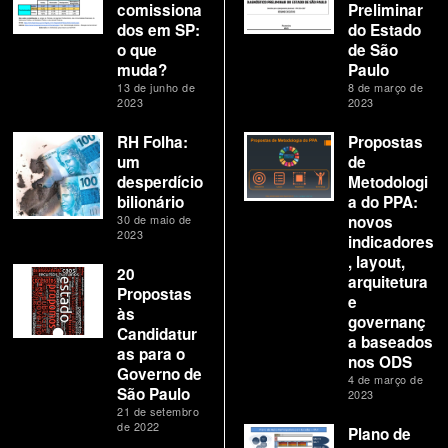
comissiona
Preliminar
dos em SP:
do Estado
o que
de São
muda?
Paulo
13 de junho de
8 de março de
2023
2023
RH Folha:
Propostas
um
de
desperdício
Metodologi
bilionário
a do PPA:
30 de maio de
novos
2023
indicadores
, layout,
20
arquitetura
Propostas
e
às
governanç
Candidatur
a baseados
as para o
nos ODS
Governo de
4 de março de
São Paulo
2023
21 de setembro
de 2022
Plano de