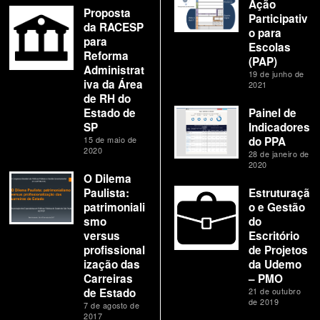
Ação
Proposta
Participativ
da RACESP
o para
para
Escolas
Reforma
(PAP)
Administrat
19 de junho de
iva da Área
2021
de RH do
Estado de
Painel de
SP
Indicadores
15 de maio de
do PPA
2020
28 de janeiro de
2020
O Dilema
Paulista:
Estruturaçã
patrimoniali
o e Gestão
smo
do
versus
Escritório
profissional
de Projetos
ização das
da Udemo
Carreiras
– PMO
de Estado
21 de outubro
de 2019
7 de agosto de
2017