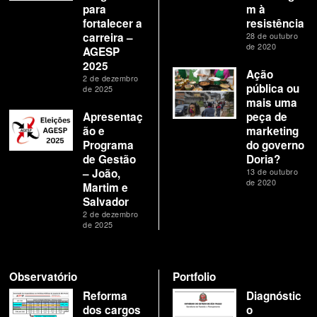
para
m à
fortalecer a
resistência
carreira –
28 de outubro
de 2020
AGESP
2025
Ação
2 de dezembro
pública ou
de 2025
mais uma
Apresentaç
peça de
ão e
marketing
Programa
do governo
de Gestão
Doria?
– João,
13 de outubro
de 2020
Martim e
Salvador
2 de dezembro
de 2025
Observatório
Portfolio
Reforma
Diagnóstic
dos cargos
o