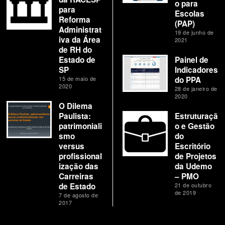
o para
para
Escolas
Reforma
(PAP)
Administrat
19 de junho de
iva da Área
2021
de RH do
Estado de
Painel de
SP
Indicadores
15 de maio de
do PPA
2020
28 de janeiro de
2020
O Dilema
Paulista:
Estruturaçã
patrimoniali
o e Gestão
smo
do
versus
Escritório
profissional
de Projetos
ização das
da Udemo
Carreiras
– PMO
de Estado
21 de outubro
de 2019
7 de agosto de
2017