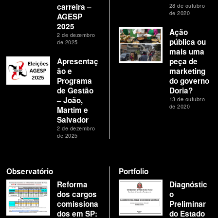
carreira –
28 de outubro
de 2020
AGESP
2025
Ação
2 de dezembro
pública ou
de 2025
mais uma
Apresentaç
peça de
ão e
marketing
Programa
do governo
de Gestão
Doria?
– João,
13 de outubro
de 2020
Martim e
Salvador
2 de dezembro
de 2025
Observatório
Portfolio
Reforma
Diagnóstic
dos cargos
o
comissiona
Preliminar
dos em SP:
do Estado