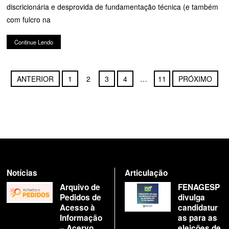
discricionária e desprovida de fundamentação técnica (e também
com fulcro na
Continue Lendo
ANTERIOR
1
2
3
4
…
11
PRÓXIMO
Notícias
Articulação
Arquivo de
FENAGESP
Pedidos de
divulga
Acesso à
candidatur
Informação
as para as
– Acervo
eleições de