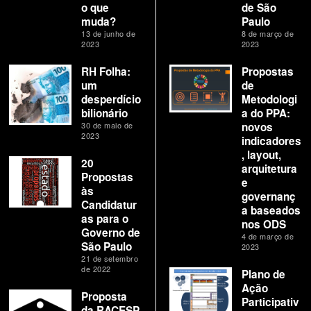
o que
de São
muda?
Paulo
13 de junho de
8 de março de
2023
2023
RH Folha:
Propostas
um
de
desperdício
Metodologi
bilionário
a do PPA:
30 de maio de
novos
2023
indicadores
, layout,
20
arquitetura
Propostas
e
às
governanç
Candidatur
a baseados
as para o
nos ODS
Governo de
4 de março de
São Paulo
2023
21 de setembro
de 2022
Plano de
Ação
Proposta
Participativ
da RACESP