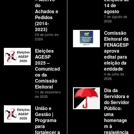
do
14 de
Achados e
agosto
Pedidos
7 de agosto de
2026
(2014-
2023)
Comissão
29 de junho de
Eleitoral da
2026
FENAGESP
Eleições
aprova
AGESP
edital para
2025 –
eleição da
Comunicad
entidade
os da
4 de julho de
2026
Comissão
Eleitoral
Dia da
11 de dezembro
Servidora e
de 2025
do Servidor
União e
Público:
Gestão |
uma
Programa
homenage
para
m à
fortalecer a
resistência